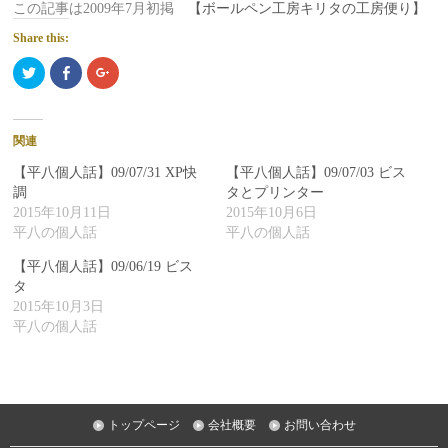
この記事は2009年7月初掲
【ボールペン工房キリタの工房便り】
Share this:
ク
Facebook
ク
リ
で
リ
ッ
共
ッ
ク
有
ク
し
す
し
て
る
て
Twitter
に
Google+
関連
で
は
で
共
ク
共
有
リ
有
【平八個人話】09/07/31 XP快
【平八個人話】09/07/03 ビス
(新
ッ
(新
し
ク
し
調
タとプリンター
い
し
い
2015年10月11日
2015年10月6日
ウ
て
ウ
ィ
く
ィ
平八の個人話
平八の個人話
ン
だ
ン
ド
さ
ド
ウ
い
ウ
【平八個人話】09/06/19 ビス
で
(新
で
開
し
開
タ
き
い
き
ま
ウ
ま
2015年10月3日
す)
ィ
す)
ン
平八の個人話
ド
ウ
で
開
き
ま
す)
トップページ
会社概要
お問い合わせ