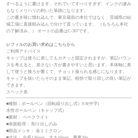
すべるように書けます。それでいてすべりすぎず、インクの滲み
もなくメリハリの利いた筆跡になります。
この書き味に惚れ込んで、東京蔵前の本社ではなく、茨城県の結
城工場に直接頼み込んで分けて貰っています。 （もちろん本社
の了解済み。） オートの品番はC-307です。
レフィルのお買い求めはこちらから
ご利用アドバイス
キャップは後ろに差してもカチッと固定されますが、筆記バラン
スを考えると、差さない方が書きやすいと思います。本体軸に差
して使うと後ろが重くて、チョット振られる感じになります。
キャップを抜いたらそのまま筆記。軽快で取り回しの良い筆記が
できます。
スペック表
■種類：ボールペン（回転繰り出し式）0.8(中字)
水性ボールペン（キャップ式）
■素材： ベークライト
■表面処理： 削り出しのみ
■部品メッキ： 金１ミクロン
■寸法： 全長136mm、太さ10mm、重量20g