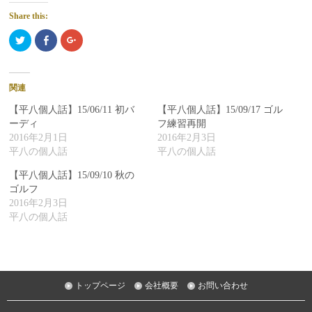
Share this:
ク
Facebook
ク
リ
で
リ
ッ
共
ッ
ク
有
ク
し
す
し
て
る
て
Twitter
に
Google+
関連
で
は
で
共
ク
共
有
リ
有
【平八個人話】15/06/11 初バ
【平八個人話】15/09/17 ゴル
(新
ッ
(新
し
ク
し
ーディ
フ練習再開
い
し
い
2016年2月1日
2016年2月3日
ウ
て
ウ
ィ
く
ィ
平八の個人話
平八の個人話
ン
だ
ン
ド
さ
ド
ウ
い
ウ
【平八個人話】15/09/10 秋の
で
(新
で
開
し
開
ゴルフ
き
い
き
ま
ウ
ま
2016年2月3日
す)
ィ
す)
ン
平八の個人話
ド
ウ
で
開
き
ま
す)
トップページ
会社概要
お問い合わせ