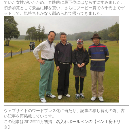
ていた女性がいたため、奇跡的に最下位にはならずにすみました。
初参加賞として景品に卵を貰い、さらにブービー賞で３千円までゲ
ットして、気持ちもかなり慰められて帰ってきました。
———————————————————————————————
ウェブサイトのワードプレス化に当たり、記事の移し替えの為、古
い記事を再掲載しています。
この記事は2012年11月初掲
名入れボールペンの【ペン工房キリ
タ】