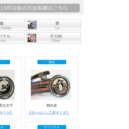
家紋
夜左文字
鶴丸改
キリタ】
【ボールペン工房キリタ】
ナル
オリジナル