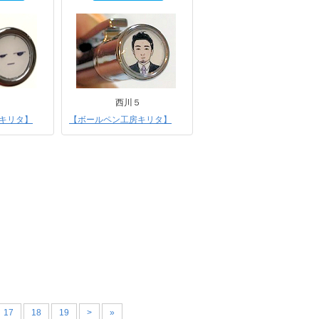
西川５
キリタ】
【ボールペン工房キリタ】
17
18
19
>
»