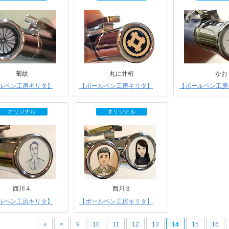
菊紋
丸に井桁
かお
ルペン工房キリタ】
【ボールペン工房キリタ】
【ボールペン工房
オリジナル
オリジナル
西川４
西川３
ルペン工房キリタ】
【ボールペン工房キリタ】
«
<
9
10
11
12
13
14
15
16