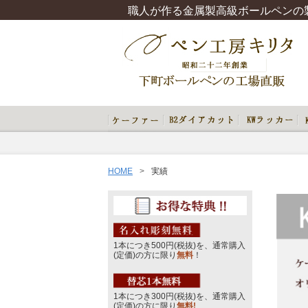
職人が作る金属製高級ボールペンの
HOME
実績
1本につき500円(税抜)を、通常購入
(定価)の方に限り
無料
！
1本につき300円(税抜)を、通常購入
(定価)の方に限り
無料!