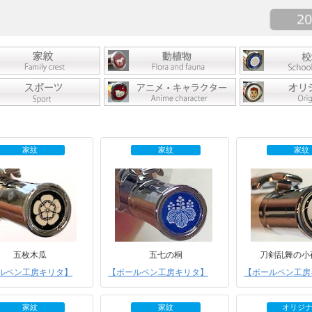
家紋
家紋
家紋
五枚木瓜
五七の桐
刀剣乱舞の小
ルペン工房キリタ】
【ボールペン工房キリタ】
【ボールペン工房
家紋
家紋
オリジ