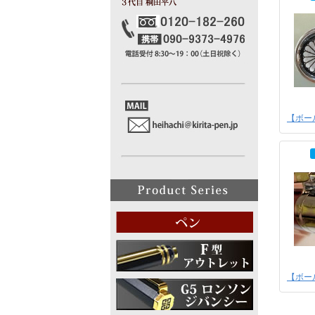
【ボー
【ボー