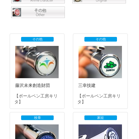
その他
その他
藤沢未来創造財団
三幸技建
【ボールペン工房キリ
【ボールペン工房キリ
タ】
タ】
校章
家紋