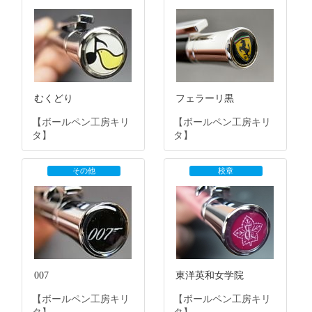
むくどり
フェラーリ黒
【ボールペン工房キリ
【ボールペン工房キリ
タ】
タ】
その他
校章
007
東洋英和女学院
【ボールペン工房キリ
【ボールペン工房キリ