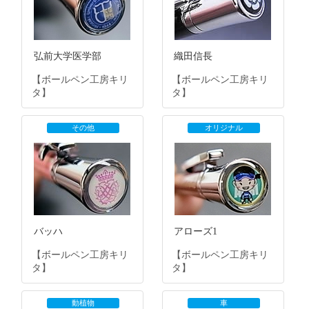
弘前大学医学部
織田信長
【ボールペン工房キリ
【ボールペン工房キリ
タ】
タ】
その他
オリジナル
バッハ
アローズ1
【ボールペン工房キリ
【ボールペン工房キリ
タ】
タ】
動植物
車