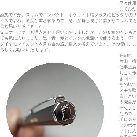
早々使用
してみた
感想ですが、スリムでコンパクト、ポケット手帳クラスにピッタリのサ
イズですね。適度な重さ有るので、それが持ち易さに繋がりスリムでも
書き易いと感じました。
先にケーファーも購入させて頂いておりましたが、この８角のペンもと
ても気に入りました。黒・青・赤とインクの色違いで使えるよう G2
ダイヤモンドカット８角も含め追加購入を考えています。その際は、よ
ろしくお願いいた します。
高知県
片山 様
仕事上あ
ちこち歩
き回り、
その場で
メモを取
る、とい
う機会が
増えまし
たので、
ポロシャ
ツのポケ
ットに入
れてラフ