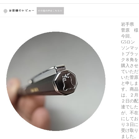
岩手県
菅原 様
今回、
G5ロン
ソンマッ
トブラッ
ク８角を
購入させ
ていただ
いた菅原
と申しま
す。商品
は、２月
２日の配
達でした
が、不在
にしてお
り３日に
受け取り
ました。