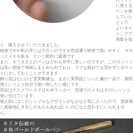
に使える
ペンを探
していた
ところ、
よいタイ
ミングで
再販を知
り、購入させていただきました。
細身でやや私の手には小さいのですが思惑通り軽便で扱いやすく、ササ
ッとメモを取る、という動作に最適です。
また、キリタさんのペンはどれも非常に美しいのですが、このロンソン
は良い意味で地味にまとめられており、ラフな格好でも浮かずにポケッ
トにさしておくことができます。
飾り気はないけど質実剛健な、まさに実用品といった趣の一品で、贈答
用というより自分で使い倒したい感じです。
現在はデスクワークではＫＷラッカー、現場でのメモはＧ5ロンソンと
使い分けています。
個人的にはこのシンプルなデザインがなかなか気に入ったので、塗装無
し真鍮地むき出しのものもあればいいのになと思わずにいられませ
ん。。