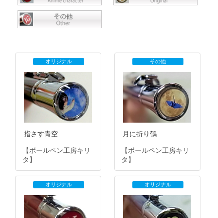
オリジナル
その他
指さす青空
月に折り鶴
【ボールペン工房キリ
【ボールペン工房キリ
タ】
タ】
オリジナル
オリジナル