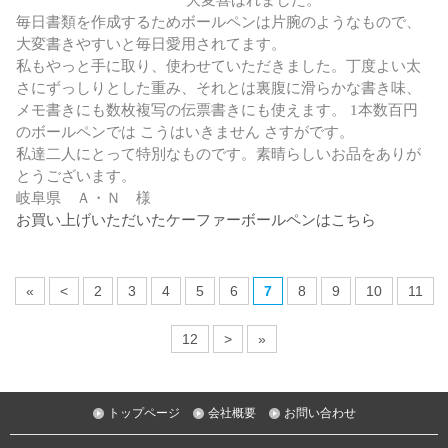
毎日書類を作成するためボールペンは片腕のようなもので、
大変書きやすいと毎日愛用されてます。
私もやっと手に取り、使わせていただきました。丁度よい太
さにずっしりとした重み、それとは裏腹に滑らかな書き味、
メモ書きにも数枚複写の伝票書きにも使えます。 1本数百円
のボールペンでは こうはいきません さすがです。
私達二人にとって特別なものです。素晴らしいお品をありが
とうございます。
岐阜県 Ａ・Ｎ 様
お買い上げいただいたケーファーボールペンはこちら
«
<
2
3
4
5
6
7
8
9
10
11
12
>
»
トップページ
会社概要
お問い合わせ