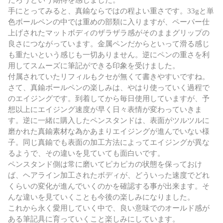
手にとってみると、真鍮ならではの程よい重さです。33gと単
色ボールペンの中では重めの部類に入りますが、ペーパー仕
上げされたマットボディのザラザラ感がそのままグリップの
良さにつながっています。金属ペンだからといって滑る感じ
も重たいという感じも一切ありません。逆にペンの重さを利
用してスムーズに筆記ができる印象を受けました。
付属されていたリフィルもクセが無くて書きやすいですね。
さて、真鍮ボールペンの楽しみは、やはり使っていく過程で
のエイジングです。到着してから毎日使用していますが、予
想以上にエイジング速度が早く日々表情が変わっていきま
す。逆に一緒に購入したペンスタンドは、表面がツルツルに
磨かれた真鍮素材な為かあまりエイジングが進んでいない様
子。同じ真鍮でも表面の加工方法によってエイジングが異な
るようで、その違いを見ていても面白いです。
ペンスタンド側は常に磨いてピカピカの状態を保っておけ
ば、ヘアライン加工されたボディが、どういった速度でどれ
くらいの変化が進んでいくのかを確認する事が出来ます。そ
んな違いを見ていくことも今後の楽しみになりました。
これから永く愛用していく中で、良い意味でのオールド感が
ある筆記具に育っていくこと楽しみにしています。