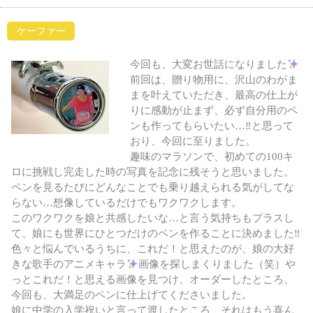
ケーファー
今回も、大変お世話になりました
前回は、贈り物用に、沢山のわがま
まを叶えていただき、最高の仕上が
りに感動が止まず、必ず自分用のペ
ンも作ってもらいたい…‼︎と思って
おり、今回に至りました。
趣味のマラソンで、初めての100キ
ロに挑戦し完走した時の写真を記念に残そうと思いました。
ペンを見るたびにどんなことでも乗り越えられる気がしてな
らない…想像しているだけでもワクワクします。
このワクワクを娘と共感したいな…と言う気持ちもプラスし
て、娘にも世界にひとつだけのペンを作ることに決めました‼︎
色々と悩んでいるうちに、これだ！と思えたのが、娘の大好
きな歌手のアニメキャラ
画像を探しまくりました（笑）や
っとこれだ！と思える画像を見つけ、オーダーしたところ、
今回も、大満足のペンに仕上げてくださいました。
娘に中学の入学祝いと言って渡したところ、それはもう喜ん