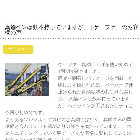
真鍮ペンは数本持っていますが、 | ケーファーのお客
様の声
ケーファー
ケーファー真鍮仕上げを使い始めて
1週間が経ちました。
商品が到着しパッケージを開封した
際にまず感じたのは、ペーパーで仕
上げられた真鍮独特の荒削りな美し
さ。 真鍮ペンは数本持っています
が、ヘアライン加工されたボディは
今回が初めてです。
よくあるツルツル・ピカピカな真鍮ではなく、真鍮本来の重
厚感と合わせマット感がより力強さを物語っています。これ
からエイジングしていく事で、どんな表情に変化していくの
だろうという期待を感じました。