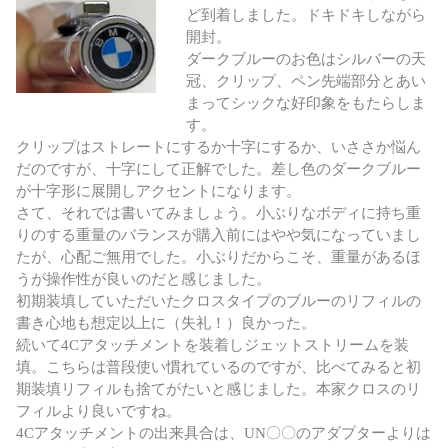
ど到着しました。ドキドキしながら
開封。
ダークブルーのお色はシルバーの天
冠、クリップ、ペン先端部分とあい
まってシックな好印象をもたらしま
す。
クリップはストレートにするか十字にするか、いささか悩ん
だのですが、十字にして正解でした。差し色のダークブルー
が十字形に展開しアクセントになります。
さて、それでは書いてみましょう。小ぶりなボディに持ち重
りのする重量のバランスが購入前にはやや気になっていまし
たが、心配ご無用でした。小ぶりだからこそ、重量があるほ
うが操作性が良いのだと感じました。
初期装填していただいたクロスタイプのブルーのリフィルの
書き心地も想定以上に（失礼！）良かった。
続いて4Cアタッチメントを装着しジェットストリームを装
填。こちらは普段使い慣れているのですが、比べてみると初
期装填リフィルも捨てがたいと感じました。本家クロスのリ
フィルより良いですね。
4Cアタッチメントの出来具合は、UN〇〇のアダプターよりは